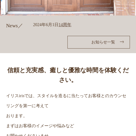
スタッフ紹介
Gallery
ギャラリー
2024年6月1日
14周年
News／
Products
商品紹介
お知らせ一覧
Recruit
リクルート
News
ニュース
信頼と充実感、癒しと優雅な時間を体験くだ
Blog
さい。
ブログ
イリスirisでは、スタイルを造るに当たってお客様とのカウンセ
リングを第一に考えて
おります。
まずはお客様のイメージや悩みなど
お聞かせくださいませ。