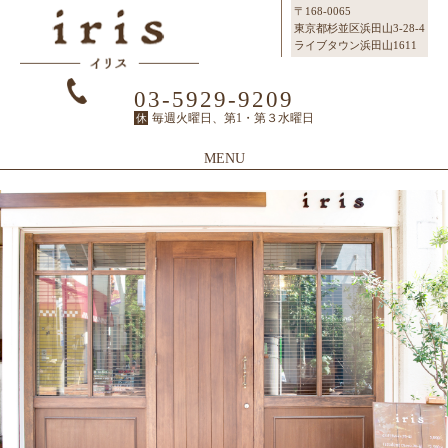
〒168-0065
東京都杉並区浜田山3-28-4
ライブタウン浜田山1611
03-5929-9209
毎週火曜日、第1・第３水曜日
休
MENU
Top
Topページ
Concept
irisのこだわり
Menu
メニュー
SalonInfo
サロンインフォ
Staff