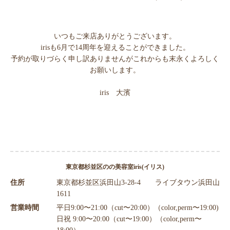
スタッフ紹介
Gallery
ギャラリー
いつもご来店ありがとうございます。
Products
irisも6月で14周年を迎えることができました。
商品紹介
予約が取りづらく申し訳ありませんがこれからも末永くよろしく
お願いします。
Recruit
リクルート
iris 大濱
News
ニュース
Blog
ブログ
東京都杉並区のの美容室iris(イリス)
住所
東京都杉並区浜田山3-28-4 ライブタウン浜田山
1611
営業時間
平日9:00〜21:00（cut〜20:00）（color,perm〜19:00)
日祝 9:00〜20:00（cut〜19:00）（color,perm〜