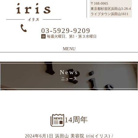
〒168-0065
東京都杉並区浜田山3-28-4
ライブタウン浜田山1611
03-5929-9209
毎週火曜日、第1・第３水曜日
休
MENU
Top
News
Topページ
ニュース
Concept
irisのこだわり
Menu
メニュー
SalonInfo
14周年
サロンインフォ
Staff
2024年6月1日 浜田山 美容院 iris(イリス) /