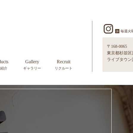
毎週火
休
〒168-0065
東京都杉並区浜田
ライブタウン浜
ducts
Gallery
Recruit
品紹介
ギャラリー
リクルート