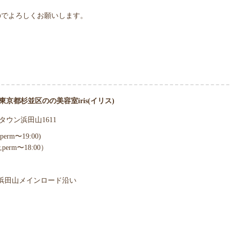
のでよろしくお願いします。
東京都杉並区のの美容室iris(イリス)
タウン浜田山1611
perm〜19:00)
,perm〜18:00）
浜田山メインロード沿い