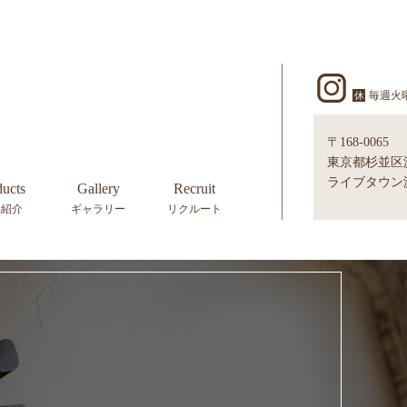
毎週火
休
〒168-0065
東京都杉並区浜田
ライブタウン浜
ducts
Gallery
Recruit
品紹介
ギャラリー
リクルート