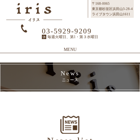
〒168-0065
東京都杉並区浜田山3-28-4
ライブタウン浜田山1611
03-5929-9209
毎週火曜日、第1・第３水曜日
休
MENU
Top
News
Topページ
ニュース
Concept
irisのこだわり
Menu
メニュー
SalonInfo
サロンインフォ
Staff