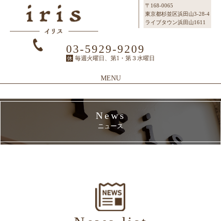
〒168-0065
東京都杉並区浜田山3-28-4
ライブタウン浜田山1611
03-5929-9209
毎週火曜日、第1・第３水曜日
休
MENU
Top
News
Topページ
ニュース
Concept
irisのこだわり
Menu
メニュー
SalonInfo
サロンインフォ
Staff