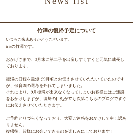
News list
スタッフ紹介
Gallery
ギャラリー
Products
竹澤の復帰予定について
商品紹介
いつもご来店ありがとうございます。
Recruit
irisの竹澤です。
リクルート
News
おかげさまで、3月末に第二子を出産しすくすくと元気に成長し
ニュース
ております。
Blog
復帰の日程を最短で9月頃とお伝えさせていただいていたのです
ブログ
が、保育園の選考を外れてしまいました。
それにより、9月復帰が出来なくなってしまいお客様にはご迷惑
をおかけしますが、復帰の目処が立ち次第こちらのブログですぐ
にお伝えさせていただきます。
ご予約とりづらくなっており、大変ご迷惑をおかけして申し訳あ
りません。
復帰後、皆様にお会いできるのを楽しみにしております！