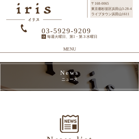
〒168-0065
東京都杉並区浜田山3-28-4
ライブタウン浜田山1611
03-5929-9209
毎週火曜日、第1・第３水曜日
休
MENU
Top
News
Topページ
ニュース
Concept
irisのこだわり
Menu
メニュー
SalonInfo
サロンインフォ
Staff