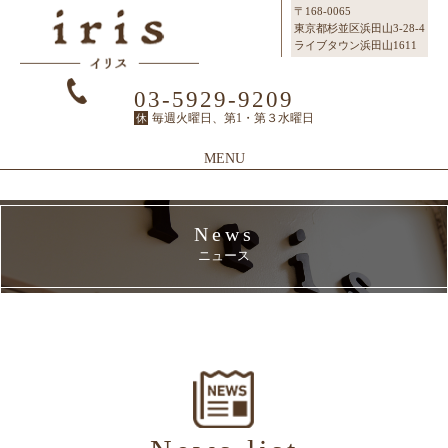
〒168-0065
東京都杉並区浜田山3-28-4
ライブタウン浜田山1611
03-5929-9209
毎週火曜日、第1・第３水曜日
休
MENU
Top
News
Topページ
ニュース
Concept
irisのこだわり
Menu
メニュー
SalonInfo
サロンインフォ
Staff