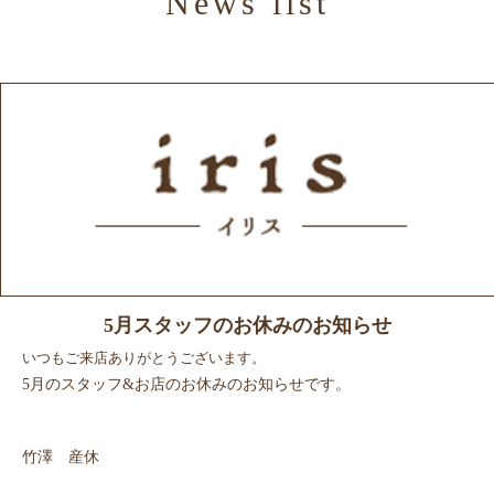
News list
スタッフ紹介
Gallery
ギャラリー
Products
商品紹介
Recruit
リクルート
News
ニュース
Blog
ブログ
5月スタッフのお休みのお知らせ
いつもご来店ありがとうございます。
5月のスタッフ&お店のお休みのお知らせです。
竹澤 産休