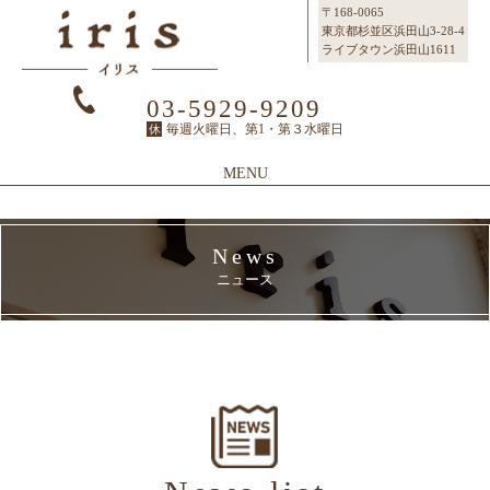
〒168-0065
東京都杉並区浜田山3-28-4
ライブタウン浜田山1611
03-5929-9209
毎週火曜日、第1・第３水曜日
休
MENU
Top
News
Topページ
ニュース
Concept
irisのこだわり
Menu
メニュー
SalonInfo
サロンインフォ
Staff